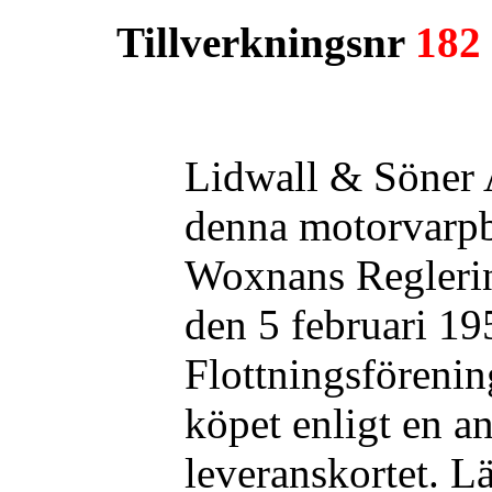
Tillverkningsnr
182
Lidwall & Söner 
denna motorvarpbå
Woxnans Reglerin
den 5 februari 1
Flottningsförenin
köpet enligt en a
leveranskortet. 