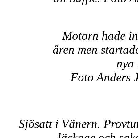
Motorn hade int
åren men startade
nya 
Foto Anders 
Sjösatt i Vänern. Provt
läckage och sak