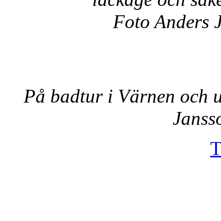
Foto Anders 
På badtur i Värnen och ut
Janss
T