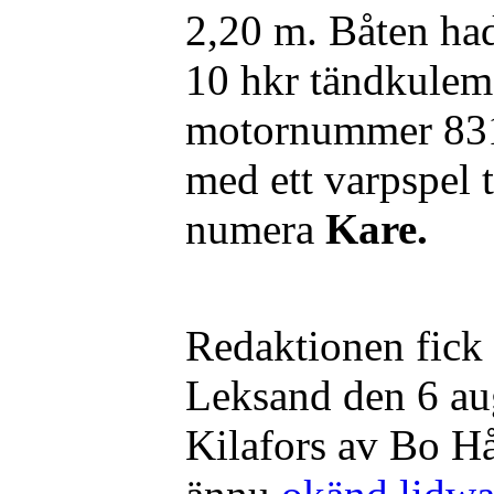
2,20 m. Båten had
10 hkr tändkule
motornummer 831
med ett varpspel
numera
Kare.
Redaktionen fick
Leksand den 6 au
Kilafors av Bo H