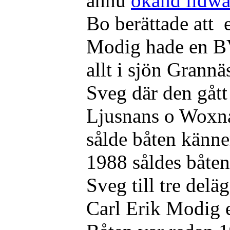
ännu
okänd lidwa
Bo berättade att 
Modig hade en B
allt i sjön Grann
Sveg där den gått
Ljusnans o Woxna
sålde båten känner
1988 såldes båten
Sveg till tre del
Carl Erik Modig 