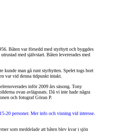
1956. Båten var försedd med styrhytt och byggdes
trustad med självstart. Båten levererades med
are kunde man gå runt styrhytten. Spelet togs bort
en var vid denna tidpunkt intakt.
 helrenoverades inför 2009 års säsong. Tony
å bilderna ovan avlägsnats. Då vi inte hade några
tionen och fotograf Göran P.
 15-20 personer. Mer info och visning vid intresse.
remer som meddelade att båten blev kvar i sjön