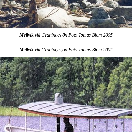
Mellvik
vid Graningesjön Foto Tomas Blom
2005
Mellvik
vid Graningesjön Foto Tomas Blom
2005