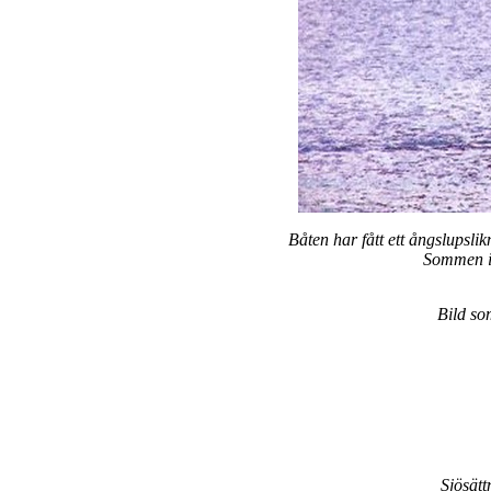
Båten har fått ett ångslupsl
Sommen i 
Bild so
Sjösät