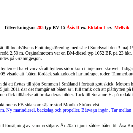
Tillverkningsnr
285
typ BV 15
Åsis II
ex.
Eklabo I
ex
Mellvik
till Indalsälvens Flottningsförening med säte i Sundsvall den 3 maj 
edd 2,50 m. Orginalmotorn var en BM-diesel typ 1052 BR på 23 hkr, u
ändes på Graningesjön.
hytten ett halvt varv så att hyttens sidor kom i linje med skrovet. Tidig
 2005 visade att båten fördäck saknadeoch har indraget roder. Timmerbur
 då att flyttas till sjön Sommen i Småland i fortsatt gott skick. Motorn
uli 2011 där det framgår att båten är i full trafik och att plåthytten p
ch fick tilllåtelse att bruka deras bilder. Tack till Susanne H. på redak
edaktionens FB sida som säjare stod Monika Strömqvist.
2,85m. Ny marindiesel, backslag och propeller. Båtvagn ingår . Tar mellan
ill försäljning av samma säljare. År 2025 i juni såldes båten till Åsa B