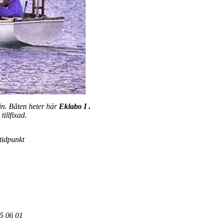
in. Båten heter här
Eklabo I .
tillfixad.
tidpunkt
5 06 01