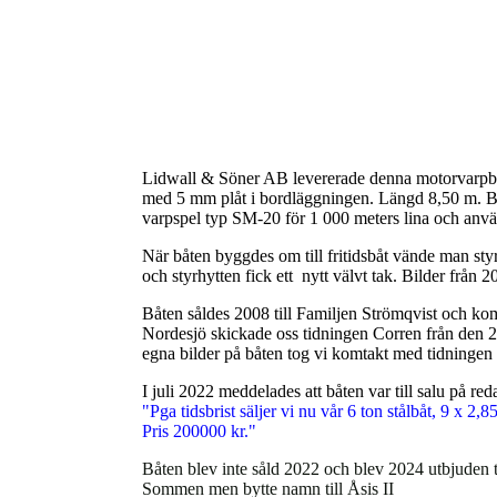
Lidwall & Söner AB levererade denna motorvarpbåt 
med 5 mm plåt i bordläggningen. Längd 8,50 m. Br
varpspel typ SM-20 för 1 000 meters lina och anv
När båten byggdes om till fritidsbåt vände man styr
och styrhytten fick ett nytt välvt tak. Bilder från
Båten såldes 2008 till Familjen Strömqvist och kom
Nordesjö skickade oss tidningen Corren från den 25 j
egna bilder på båten tog vi komtakt med tidningen o
I juli 2022 meddelades att båten var till salu på r
"
Pga tidsbrist säljer vi nu vår 6 ton stålbåt, 9 x 
Pris 200000 kr."
Båten blev inte såld 2022 och blev 2024 utbjuden t
Sommen men bytte namn till Åsis II