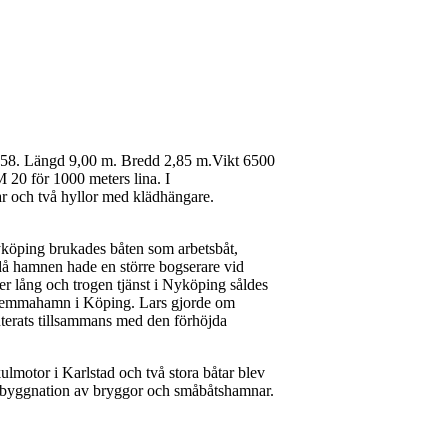
1958. Längd 9,00 m. Bredd 2,85 m.Vikt 6500
 20 för 1000 meters lina. I
sar och två hyllor med klädhängare.
Nyköping brukades båten som arbetsbåt,
då hamnen hade en större bogserare vid
ter lång och trogen tjänst i Nyköping såldes
y hemmahamn i Köping. Lars gjorde om
onterats tillsammans med den förhöjda
lmotor i Karlstad och två stora båtar blev
ar byggnation av bryggor och småbåtshamnar.