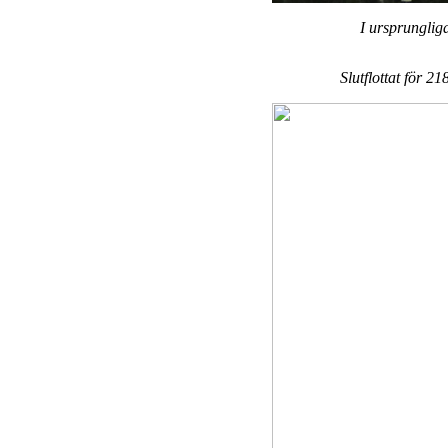
I ursprunglig
Slutflottat för 2