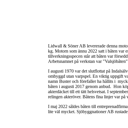
Lidwall & Söner AB levererade denna motorv
kg. Motorn som ännu 2022 satt i båten var e
tillverkningsspecen står att båten var försed
Arbetsnamnet på verkstan var "Valsjöbåten"
I augusti 1970 var det slutflottat på Indal
ombyggd utan varpspel. En viktig uppgift va
namn Buster och förefaller ha hållits i mycke
båten i augusti 2017 genom anbud. Hon köpt
akterdäcket till ett tätt helsvetsat. I sept
relingen akteröver. Båtens fina linjer var på 
I maj 2022 såldes båten till entreprenadfir
lite väl mycket. Sjöbyggnationer AB rustade