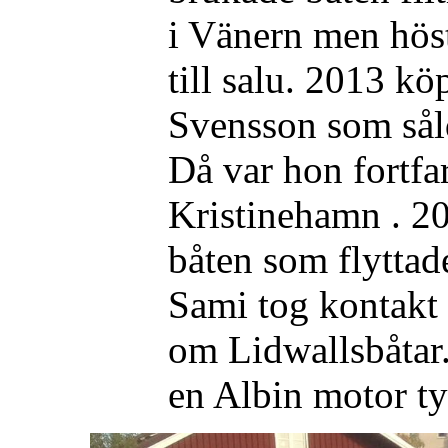
i Vänern men hös
till salu. 2013 k
Svensson som såld
Då var hon fortf
Kristinehamn . 2
båten som flyttad
Sami tog kontakt 
om Lidwallsbåtar.
en Albin motor t