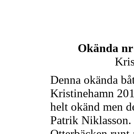
Okända nr
Kri
Denna okända båt v
Kristinehamn 2010
helt okänd men de
Patrik Niklasson.
Otterbäcken runt 