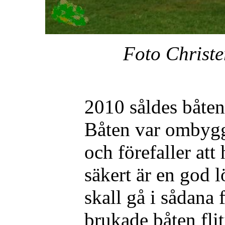
Foto Christe
2010 såldes båten 
Båten var ombygg
och förefaller att
säkert är en god 
skall gå i sådana 
brukade båten fl