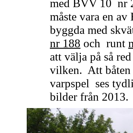
med BVV 10 nr 21
måste vara en av
byggda med skvät
nr 188
och runt
att välja på så red
vilken. Att båten 
varpspel ses tydl
bilder från 2013.