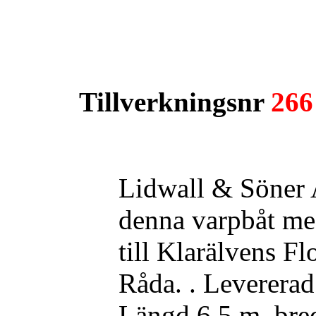
Tillverkningsnr
266
Lidwall & Söner 
denna varpbåt me
till Klarälvens Fl
Råda. . Leverera
Längd 6,5 m. bre