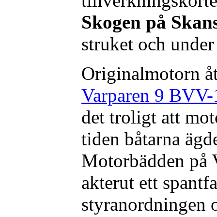
tillverkningskort
Skogen på Skans
struket och under
Originalmotorn åt
Varparen 9 BVV-
det troligt att mo
tiden båtarna ägd
Motorbädden på Va
akterut ett spantf
styranordningen 