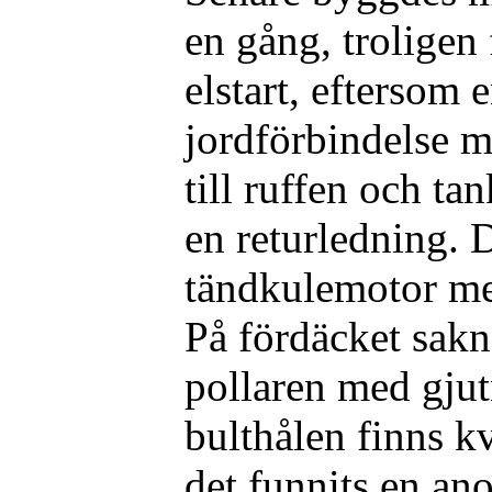
en gång, troligen
elstart, eftersom 
jordförbindelse m
till ruffen och t
en returledning. 
tändkulemotor men
På fördäcket sakn
pollaren med gj
bulthålen finns kv
det funnits en an