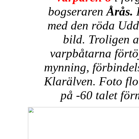
bogseraren
Årås.
I
med den röda Udde
bild. Troligen 
varpbåtarna förtö
mynning, förbindel
Klarälven. Foto fl
på -60 talet fö