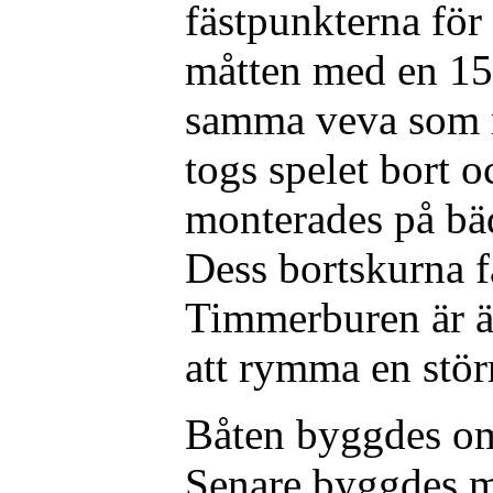
fästpunkterna fö
måtten med en 15 
samma veva som 
togs spelet bort 
monterades på bäd
Dess bortskurna f
Timmerburen är ä
att rymma en störr
Båten byggdes om 
Senare byggdes 